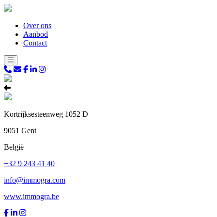
Over ons
Aanbod
Contact
Kortrijksesteenweg 1052 D
9051 Gent
België
+32 9 243 41 40
info@immogra.com
www.immogra.be